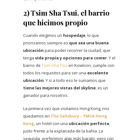
2) Tsim Sha Tsui, el barrio
que hicimos propio
Cuando elegimos un
hospedaje
, lo que
priorizamos siempre es
que sea una
buena
ubicación
para poder recorrer la ciudad, que
tenga
vida propia
y
opciones para comer
. Y el
barrio de
Tsim Sha Tsui
en Kowloon, cumple con
todos los requisitos para ser una
excelente
ubicación
. Y si a todo eso le sumamos que
tiene las mejores vistas del skyline
, es un
ganador para nosotros.
La primera vez que visitamos Hong Kong, nos
quedamos en
The Salisbury – YMCA Hong
Kong
, un hotel con una
ubicación perfecta
,
justo frente a la explanada de la bahía. La
segunda, preferimos algo más barato, pero con