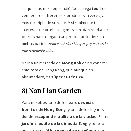
Lo que más nos sorprendió fue el
regateo
. Los
vendedores ofrecen sus productos, a veces, a
más del triple de su valor. Y si realmente te
interesa comprarle, se genera un ida y vuelta de
ofertas hasta llegar a un precio que le cierre a
ambas partes.
Nunca sabrás si lo que pagaste es lo
que realmente vale
…
No ir a un mercado de
Mong Kok
es no conocer
esta cara de Hong Kong, que aunque es
abrumadora, es
súper auténtica
.
8) Nan Lian Garden
Para nosotros, uno de los
parques más
bonitos de Hong Kong
, y uno de los lugares
donde
escapar del bullicio de la ciudad
. Es un
jardín al estilo de la dinastía
Tang
, y todo lo
que se ve en él fue
pensado y diseñado a la