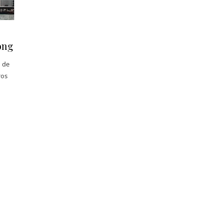
ong
o de
ros