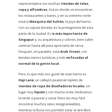
representativa con muchas
tiendas de telas
,
ropa y alfombras
. Acá es donde se encuentran
los restaurantes y bares, y en su extremo norte
está la
Mezquita del Sultán
, la joya del barrio.
Con su cúpula dorada, es la protagonista de esta
parte de la ciudad. Es l
a más importante de
Singapur
y, su arquitectura y colores, bien valen
caminar hasta allí para apreciarla de cerca.
Después, en paralelo, está
Arab Street
, con
tiendas menos turísticas y más
enfocadas al
normal de la gente local
.
Pero, lo que más nos gustó de este barrio es
Haji Lane
, un callejón peatonal repleto de
tiendas de ropa de diseñadores locales
. Un
lugar muy
hipster
y con mucha onda. Dedicamos
la tarde a pasear y sacar fotos (es muy fácil
encontrar muchos sitios
instagrameables
),
mientras la lluvia nos permitió estar al aire libre.