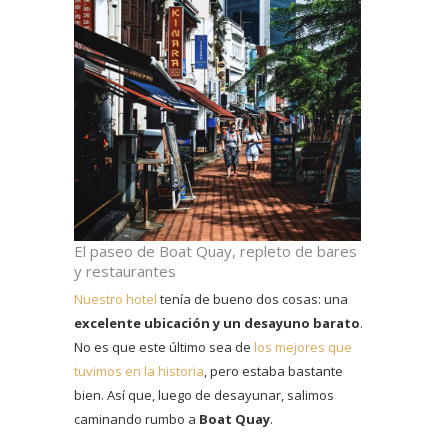
El paseo de Boat Quay, repleto de bares
y restaurantes
Nuestro hotel
tenía de bueno dos cosas: una
excelente ubicación y un desayuno barato
.
No es que este último sea de
los mejores que
tuvimos en la historia
, pero estaba bastante
bien. Así que, luego de desayunar, salimos
caminando rumbo a
Boat Quay
.