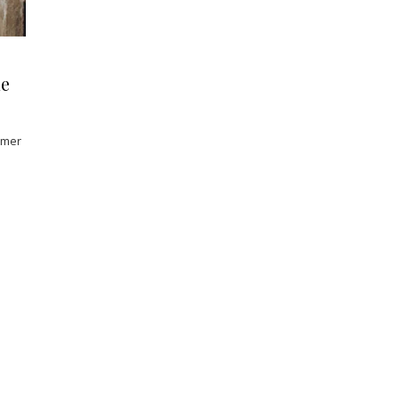
ue
imer